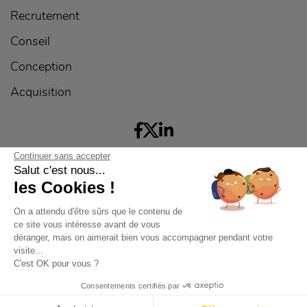
Recrutement
Conseil
Conception
Acquisition
Continuer sans accepter
©2026 YATEO
Salut c'est nous...
Mentions légales
Confidentialité
les Cookies !
On a attendu d'être sûrs que le contenu de
ce site vous intéresse avant de vous
déranger, mais on aimerait bien vous accompagner pendant votre
visite...
C'est OK pour vous ?
Consentements certifiés par