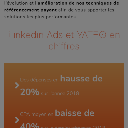
l'évolution et l'
amélioration de nos techniques de
référencement payant
afin de vous apporter les
solutions les plus performantes.
Linkedin Ads et YATEO en
chiffres
hausse de
Des dépenses en
20%
sur l'année 2018
baisse de
CPA moyen en
40%