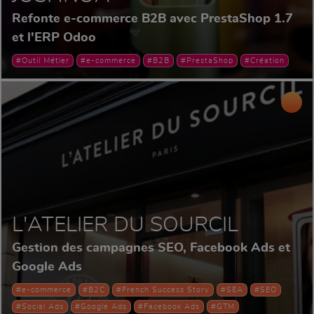
Refonte e-commerce B2B avec PrestaShop 1.7
et l'ERP Odoo
#Outil Métier
#e-commerce
#B2B
#PrestaShop
#Création
L'ATELIER DU SOURCIL
Gestion des campagnes SEO, Facebook Ads et
Google Ads
#e-commerce
#B2C
#French Success Story
#SEA
#SEO
#Social Ads
#Google Ads
#Facebook Ads
#GTM