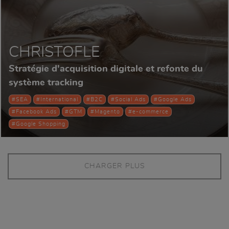
CHRISTOFLE
Stratégie d'acquisition digitale et refonte du
système tracking
#SEA
#International
#B2C
#Social Ads
#Google Ads
#Facebook Ads
#GTM
#Magento
#e-commerce
#Google Shopping
CHARGER PLUS