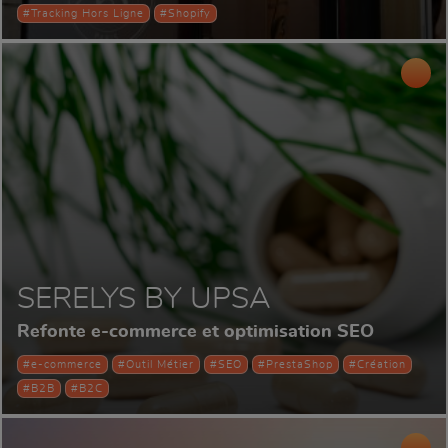
#Tracking Hors Ligne
#Shopify
SERELYS BY UPSA
Refonte e-commerce et optimisation SEO
#e-commerce
#Outil Métier
#SEO
#PrestaShop
#Création
#B2B
#B2C