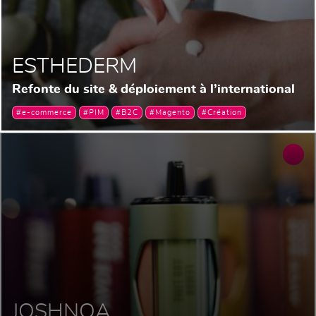
ESTHEDERM
Refonte du site & déploiement à l’international
#e-commerce
#PIM
#B2C
#Magento
#Création
JOSHNOA