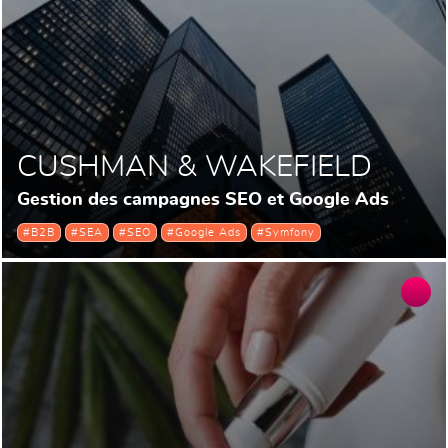
CUSHMAN & WAKEFIELD
Gestion des campagnes SEO et Google Ads
#B2B
#SEA
#SEO
#Google Ads
#Symfony