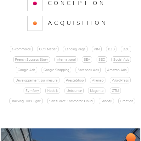
CONCEPTION
ACQUISITION
e-commerce
Outil Métier
Landing Page
PIM
B2B
B2C
French Success Story
International
SEA
SEO
Social Ads
Google Ads
Google Shopping
Facebook Ads
Amazon Ads
Développement sur mesure
PrestaShop
Akeneo
WordPress
Symfony
Node.js
Unbounce
Magento
GTM
Tracking Hors Ligne
SalesForce Commerce Cloud
Shopify
Création