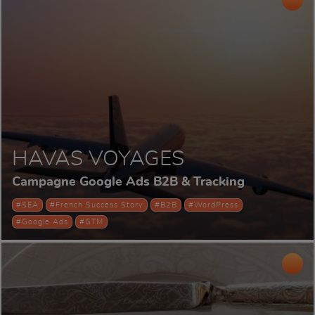
HAVAS VOYAGES
Campagne Google Ads B2B & Tracking
#SEA
#French Success Story
#B2B
#WordPress
#Google Ads
#GTM