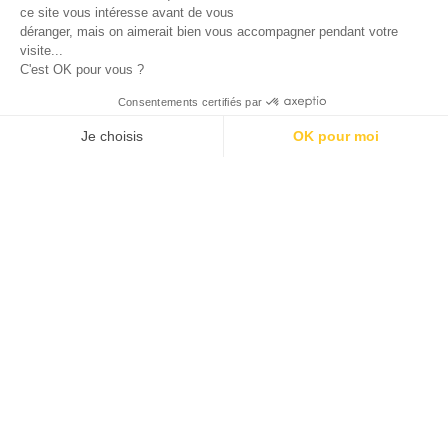
ce site vous intéresse avant de vous
déranger, mais on aimerait bien vous accompagner pendant votre
visite...
C'est OK pour vous ?
Consentements certifiés par
Je choisis
OK pour moi
Axeptio consent
Plateforme de Gestion du Consentement : Personnalisez vos O
Notre plateforme vous permet d'adapter et de gérer vos paramètr