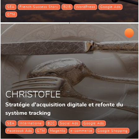
SEA
French Success Story
B2B
WordPress
Google Ads
GTM
CHRISTOFLE
Stratégie d'acquisition digitale et refonte du
système tracking
SEA
International
B2C
Social Ads
Google Ads
Facebook Ads
GTM
Magento
e-commerce
Google Shopping