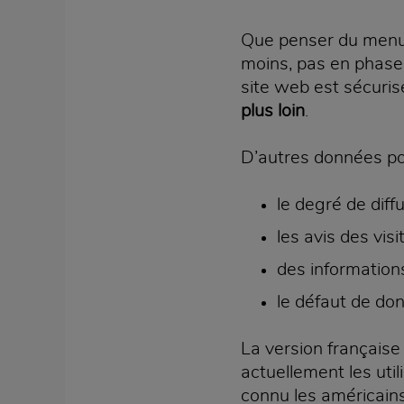
Que penser du menu « 
moins, pas en phase d
site web est sécuris
plus loin
.
D’autres données pou
le degré de diffu
les avis des visi
des informations 
le défaut de don
La version française 
actuellement les util
connu les américains