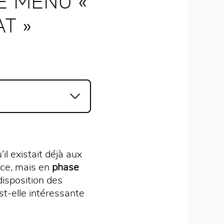
E MENU «
T »
il existait déjà aux
nce, mais en
phase
disposition des
st-elle intéressante