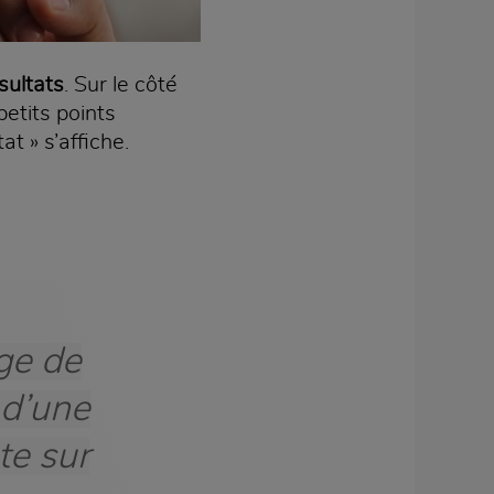
sultats
. Sur le côté
petits points
t » s’affiche.
age de
 d’une
te sur