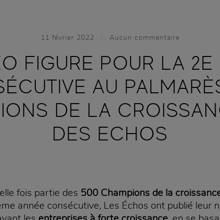
/
11 février 2022
Aucun commentaire
EO FIGURE POUR LA 2E 
ÉCUTIVE AU PALMARÈ
ONS DE LA CROISSAN
DES ECHOS
lle fois partie des
500 Champions de la croissanc
ième année consécutive, Les Échos ont publié leur
avant les
entreprises à forte croissance
, en se bas