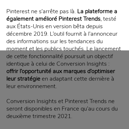
Pinterest ne s’arrête pas là.
La plateforme a
également amélioré Pinterest Trends
, testé
aux États-Unis en version bêta depuis
décembre 2019. L’outil fournit à l’annonceur
des informations sur les tendances du
moment et les publics touchés. Le lancement
de cette fonctionnalité poursuit un objectif
identique à celui de Conversion Insights :
offrir l’opportunité aux marques d’optimiser
leur stratégie
en adaptant cette dernière à
leur environnement.
Conversion Insights et Pinterest Trends ne
seront disponibles en France qu’au cours du
deuxième trimestre 2021.