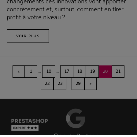
changements ces innovations vont apporter
concrètement et, surtout, comment en tirer
profit à votre niveau ?
VOIR PLUS
«
1
…
10
…
17
18
19
20
21
22
23
…
29
»